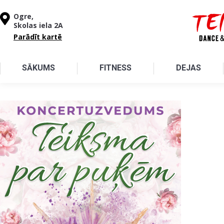
Pārlekt uz galveno saturu
Ogre,
Skolas iela 2A
Parādīt kartē
SĀKUMS
FITNESS
DEJAS